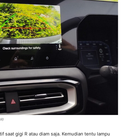
il)
f saat gigi R atau diam saja. Kemudian tentu lampu