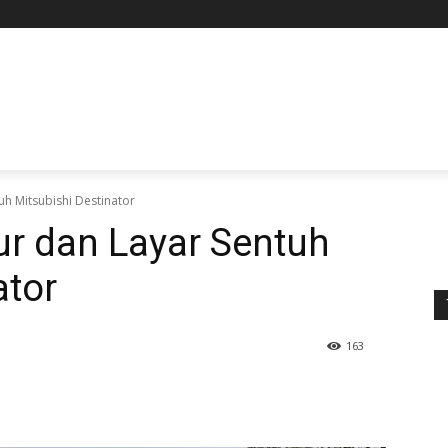
uh Mitsubishi Destinator
tur dan Layar Sentuh
ator
163