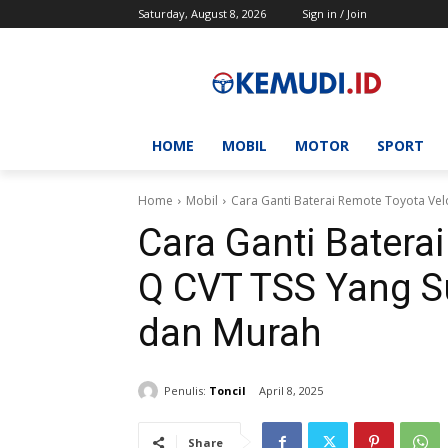
Saturday, August 8, 2026
Sign in / Join
HOME
MOBIL
MOTOR
SPORT
Home
Mobil
Cara Ganti Baterai Remote Toyota Vel
Cara Ganti Batera
Q CVT TSS Yang 
dan Murah
Penulis:
Toncil
April 8, 2025
Share