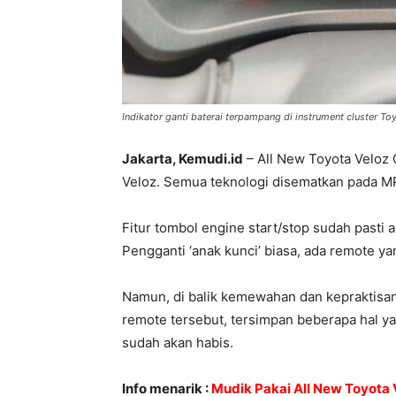
Indikator ganti baterai terpampang di instrument cluster To
Jakarta, Kemudi.id
– All New Toyota Veloz Q
Veloz. Semua teknologi disematkan pada M
Fitur tombol engine start/stop sudah pasti
Pengganti ‘anak kunci’ biasa, ada remote ya
Namun, di balik kemewahan dan kepraktisa
remote tersebut, tersimpan beberapa hal ya
sudah akan habis.
Info menarik :
Mudik Pakai All New Toyota 