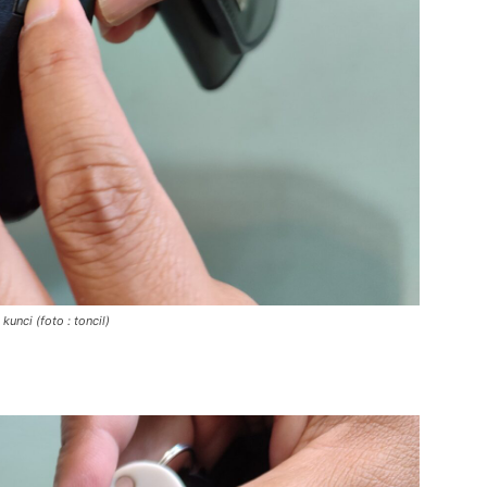
unci (foto : toncil)