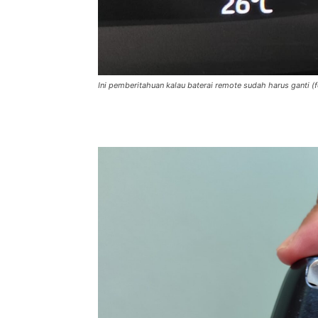
Ini pemberitahuan kalau baterai remote sudah harus ganti (fo